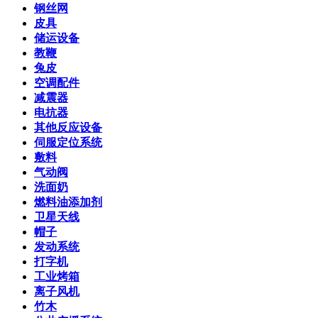
钢丝网
皮具
储运设备
教鞭
兔皮
空调配件
减震器
电抗器
其他反应设备
伺服定位系统
敷料
气动阀
洗面奶
燃料油添加剂
卫星天线
帽子
发动系统
打字机
工业烤箱
离子风机
竹木