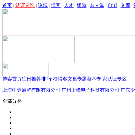
首页
|
认证专区
|
论坛
|
博客
|
人才
|
频道
|
名人堂
|
自测
|
文库
|
博客首页
往日推荐
排 行 榜
博客文集
专题荟萃
专 家
认证专区
上海中壹展览有限有限公司
广州正峰电子科技有限公司
广东少
全部分类