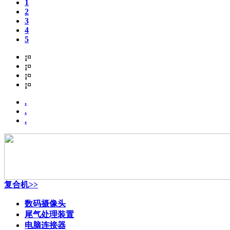
1
2
3
4
5
¡¤
¡¤
¡¤
¡¤
.
.
.
复合机>>
数码摄像头
尾气处理装置
电脑连接器